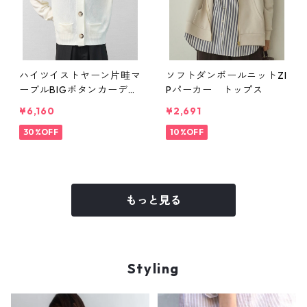
ハイツイストヤーン片畦マ
ソフトダンボールニットZI
ーブルBIGボタンカーディ
Pパーカー トップス
ガン トップス
¥6,160
¥2,691
30%OFF
10%OFF
もっと見る
Styling