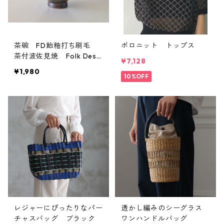
茶碗 FD飴釉打ち刷毛
ポロニット トップス
茶付波佐見焼 Folk Desig
¥7,128
n
¥1,980
10%OFF
レジャーにぴったりなパー
透かし編みのシーグラス
チャスバッグ ブラック
ワンハンドルバッグ