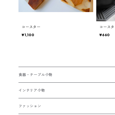
コースター
コースタ
¥1,100
¥660
食器・テーブル小物
陶器
インテリア小物
飯碗
グラス
ディフューザー
ファッション