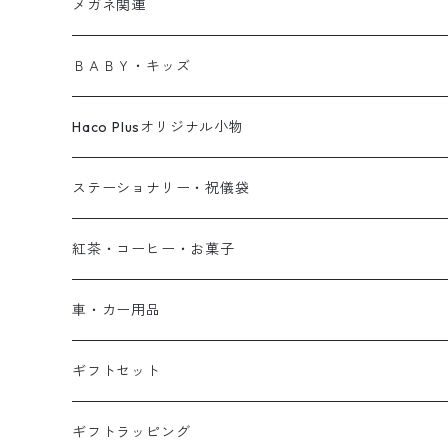
アートボード
傘
タオル
収納カゴ
ソープ
鉢・ポット
メガネ関連
サブ
UVケア
ラグ
ポーチ
クッションカバー
ゴミ箱
ボディクリーム
花瓶・フラワーベース
シニアグラス
ＢＡＢＹ・キッズ
デニム
お財布
サイドテーブル
スプレー
ジョーロ/霧吹き
メガネケース
ファッショングッズ
Haco Plusオリジナル小物
帽子
バッグチャーム・キーホルダー
フェイクグリーン
雑貨
ステーショナリー・祝儀袋
ブックカバー
コーヒー
ノート
紅茶・コーヒー・お菓子
フセンセット
クリアファイル
祝儀袋
紅茶
車・カー用品
手ぬぐい
便箋・手紙
コーヒー
ギフトセット
カード
フセン
お菓子
ギフトラッピング