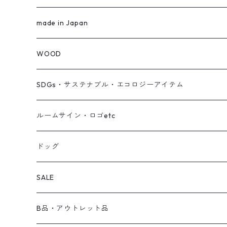
ブックカバー
ハーブティー
made in Japan
クリアファイル
食品
WEAR
WOOD
TOPS
薬膳茶 YAKUZEN CHA
TABLE WEAR
SDGs・サステナブル・エコロジーアイテム
Pants
Handmade Accessories
ルームサイン・ロゴetc
gloves
Washcloth
ルームサイン
ドッグ
Bag
Interior
ロゴ
SALE
wallet
だるま
B品・アウトレット品