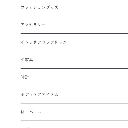
マグ
KINTO
スリッパ
トップス
ファッショングッズ
キャニスター
ティーポット
コースター
オブジェ・ベル
ボトム
バッグ
アクセサリー
ポット
マグ
リュック
作家さんもの
DIY
ソックス
HARCH
インテリアファブリック
カップ
ダブルグラス
ショルダー
フック
ピアス
ティーポット・鍋敷き
トレー
サンダル・靴
リング
マルチカバー
小家具
お皿
グラス
カゴ
タオルバー
イヤリング
サンダル
木製アイテム
カゴ
ストール・マフラー
バングル
ランチョンマット
ラック
時計
丼
カップ
保冷バッグ
ブローチ
トレー
カトラリー
ダストBOX
手袋・アームウォーマー
イヤーカフ
マット・ラグ
傘立て
壁掛け
ボディケアアイテム
箸置
トート
ヘアアクセサリー
お椀
お箸
手袋
ロング・キッチンマット
ティッシュケース
帽子
エプロン
ミラー
アラーム・ベルクロック
ハンドクリーム
鉢・ベース
鍋
コンパクト
コースター
フォーク・スプーン
アームウォーマー
マット