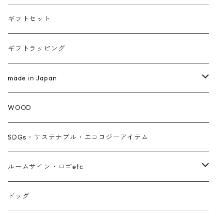
手ぬぐい
便箋・手紙
コーヒー
ギフトセット
カード
フセン
お菓子
ギフトラッピング
ブックカバー
ハーブティー
made in Japan
クリアファイル
食品
WEAR
WOOD
TOPS
薬膳茶 YAKUZEN CHA
TABLE WEAR
SDGs・サステナブル・エコロジーアイテム
Pants
Handmade Accessories
ルームサイン・ロゴetc
gloves
Washcloth
ルームサイン
ドッグ