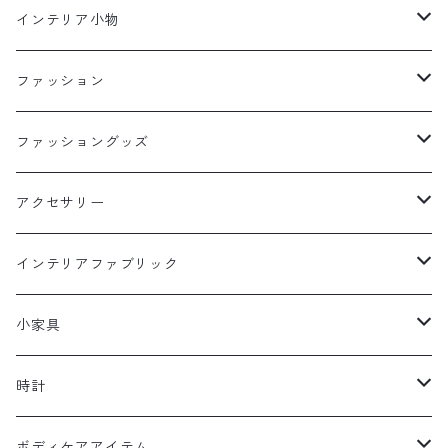
陶器
インテリア小物
飯碗
グラス
ディフューザー
ファッション
マグ
KINTO
スリッパ
トップス
ファッショングッズ
キャニスター
ティーポット
コースター
オブジェ・ベル
ボトム
バッグ
アクセサリー
ポット
マグ
リュック
作家さんもの
DIY
ソックス
HARCH
インテリアファブリック
カップ
ダブルグラス
ショルダー
フック
ピアス
ティーポット・鍋敷き
トレー
サンダル・靴
リング
マルチカバー
小家具
お皿
グラス
カゴ
タオルバー
イヤリング
サンダル
木製アイテム
カゴ
ストール・マフラー
バングル
ランチョンマット
ラック
時計
丼
カップ
保冷バッグ
ブローチ
トレー
カトラリー
ダストBOX
手袋・アームウォーマー
イヤーカフ
マット・ラグ
傘立て
壁掛け
ボディケアアイテム