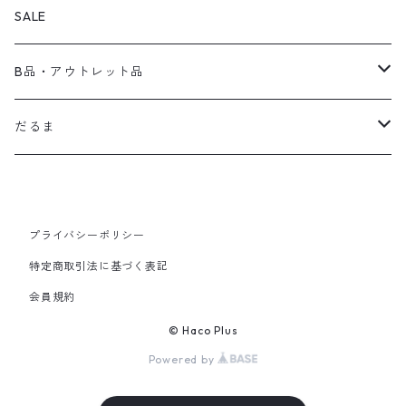
Bag
Interior
ロゴ
SALE
wallet
だるま
B品・アウトレット品
For Body
陶器
だるま
FOOD・TEA
木製品
完成品
オーダー
プライバシーポリシー
特定商取引法に基づく表記
会員規約
© Haco Plus
Powered by