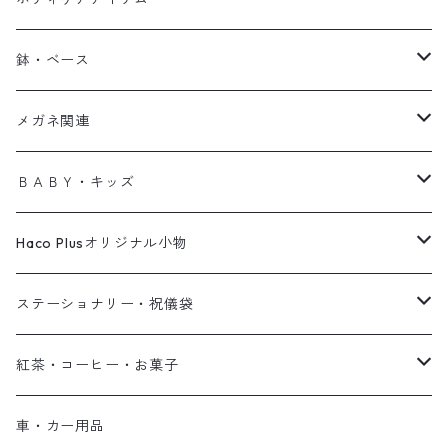
箸置
トート
ヘアアクセサリー
お椀
お箸
手袋
ロング・キッチンマット
ティッシュケース
帽子
エプロン
ミラー
アラーム・ベルクロック
ハンドクリーム
鉢・ベース
鍋
コンパクト
コースター
フォーク・スプーン
アームウォーマー
マット
アートボード
傘
タオル
収納カゴ
ソープ
鉢・ポット
メガネ関連
サブ
UVケア
ラグ
ポーチ
クッションカバー
ゴミ箱
ボディクリーム
花瓶・フラワーベース
シニアグラス
ＢＡＢＹ・キッズ
デニム
お財布
サイドテーブル
スプレー
ジョーロ/霧吹き
メガネケース
ファッショングッズ
Haco Plusオリジナル小物
帽子
バッグチャーム・キーホルダー
フェイクグリーン
雑貨
ステーショナリー・祝儀袋
ブックカバー
コーヒー
ノート
紅茶・コーヒー・お菓子
フセンセット
クリアファイル
祝儀袋
紅茶
車・カー用品