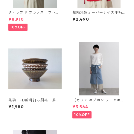
クロップド ブラウス フロン
接触冷感オーバーサイズ半袖
トの大きめなポケットがアク
プルオーバ トップス
¥8,910
¥2,490
セントの効いたブラウス ト
ップス
10%OFF
茶碗 FD飴釉打ち刷毛 茶付
【カフェ エプロン ワークエプ
波佐見焼 Folk Design
ロン 男女兼用】ギャルソンエ
¥1,980
¥3,564
プロン デニム
10%OFF