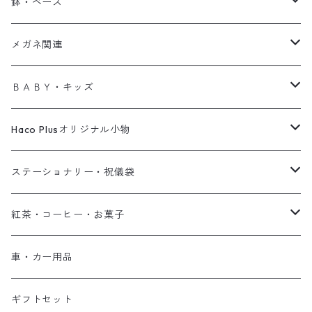
ティッシュケース
帽子
エプロン
ミラー
アラーム・ベルクロック
ハンドクリーム
鉢・ベース
鍋
コンパクト
コースター
フォーク・スプーン
アームウォーマー
マット
アートボード
傘
タオル
収納カゴ
ソープ
鉢・ポット
メガネ関連
サブ
UVケア
ラグ
ポーチ
クッションカバー
ゴミ箱
ボディクリーム
花瓶・フラワーベース
シニアグラス
ＢＡＢＹ・キッズ
デニム
お財布
サイドテーブル
スプレー
ジョーロ/霧吹き
メガネケース
ファッショングッズ
Haco Plusオリジナル小物
帽子
バッグチャーム・キーホルダー
フェイクグリーン
雑貨
ステーショナリー・祝儀袋
ブックカバー
コーヒー
ノート
紅茶・コーヒー・お菓子
フセンセット
クリアファイル
祝儀袋
紅茶
車・カー用品
手ぬぐい
便箋・手紙
コーヒー
ギフトセット