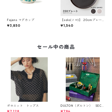
Fajans マグカップ
【solo(ソロ)】 20cmプレー
ト［日本製 美濃焼 食器］
¥3,850
¥1,540
セール中の商品
ポロニット トップス
DULTON（ダルトン） SECTI
ON BOX
¥7,128
¥784