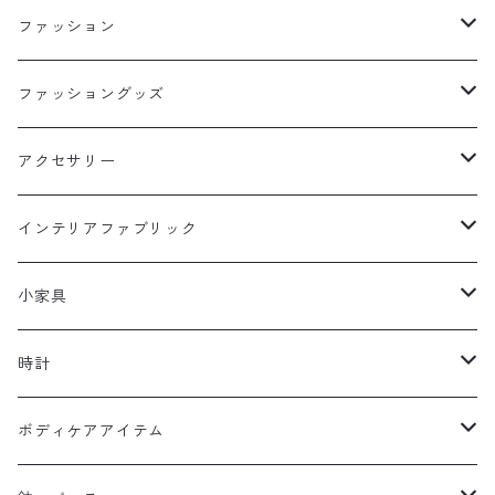
飯碗
グラス
ディフューザー
ファッション
マグ
KINTO
スリッパ
トップス
ファッショングッズ
キャニスター
ティーポット
コースター
オブジェ・ベル
ボトム
バッグ
アクセサリー
ポット
マグ
リュック
作家さんもの
DIY
ソックス
HARCH
インテリアファブリック
カップ
ダブルグラス
ショルダー
フック
ピアス
ティーポット・鍋敷き
トレー
サンダル・靴
リング
マルチカバー
小家具
お皿
グラス
カゴ
タオルバー
イヤリング
サンダル
木製アイテム
カゴ
ストール・マフラー
バングル
ランチョンマット
ラック
時計
丼
カップ
保冷バッグ
ブローチ
トレー
カトラリー
ダストBOX
手袋・アームウォーマー
イヤーカフ
マット・ラグ
傘立て
壁掛け
ボディケアアイテム
箸置
トート
ヘアアクセサリー
お椀
お箸
手袋
ロング・キッチンマット