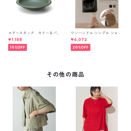
エアースタック カリー＆パ
ワンハンドル シンプル ショル
スタ
ダーバッグ (インナーバッグ付
¥1,188
¥6,072
き)
10%OFF
20%OFF
その他の商品