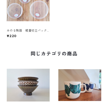
みのる陶器 軽量切立パックM
用のふた ［日本製］ノンラッ
¥220
プ蓋 M
同じカテゴリの商品