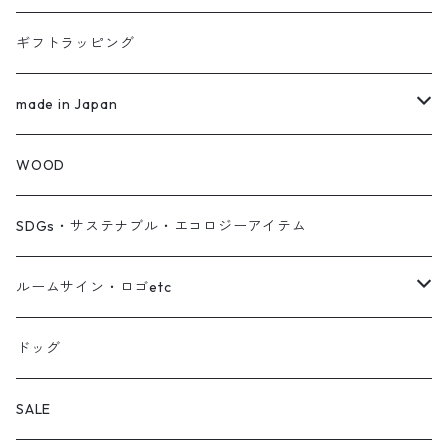
カード
フセン
お菓子
ギフトラッピング
ブックカバー
ハーブティー
made in Japan
クリアファイル
食品
WEAR
WOOD
TOPS
薬膳茶 YAKUZEN CHA
TABLE WEAR
SDGs・サステナブル・エコロジーアイテム
Pants
Handmade Accessories
ルームサイン・ロゴetc
gloves
Washcloth
ルームサイン
ドッグ
Bag
Interior
ロゴ
SALE