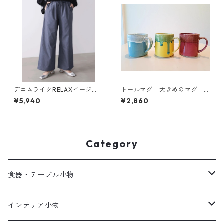
デニムライクRELAXイージー
トールマグ 大きめのマグ
パンツ ボトム
波佐見焼 FOLK DESIGN
¥5,940
¥2,860
Category
食器・テーブル小物
陶器
インテリア小物