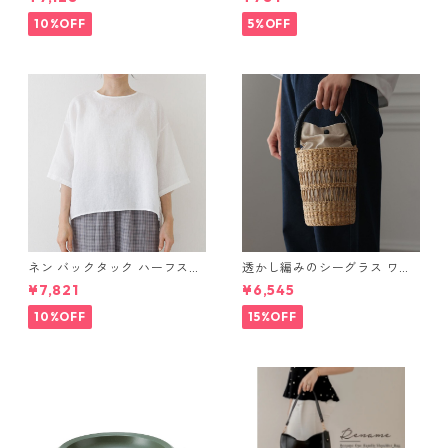
10%OFF
5%OFF
ネン バックタック ハーフスリ
透かし編みのシーグラス ワン
ーブ ワイドブラウス トップ
ハンドルバッグ
¥7,821
¥6,545
ス
10%OFF
15%OFF