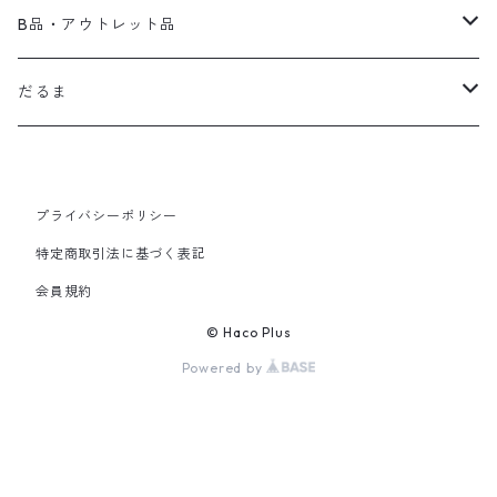
wallet
だるま
B品・アウトレット品
For Body
陶器
だるま
FOOD・TEA
木製品
完成品
プライバシーポリシー
オーダー
特定商取引法に基づく表記
会員規約
© Haco Plus
Powered by