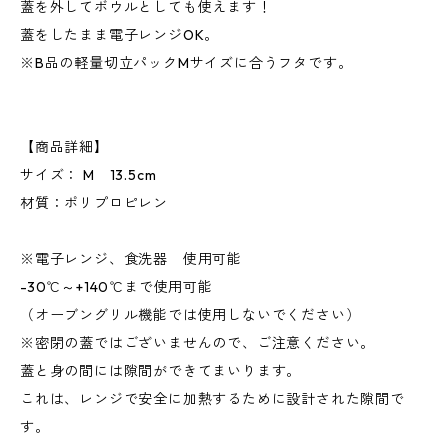
蓋を外してボウルとしても使えます！
蓋をしたまま電子レンジOK。
※B品の軽量切立パックMサイズに合うフタです。
【商品詳細】
サイズ： M 13.5cm
材質：ポリプロピレン
※電子レンジ、食洗器 使用可能
-30℃～+140℃まで使用可能
（オーブングリル機能では使用しないでください）
※密閉の蓋ではございませんので、ご注意ください。
蓋と身の間には隙間ができてまいります。
これは、レンジで安全に加熱するために設計された隙間で
す。